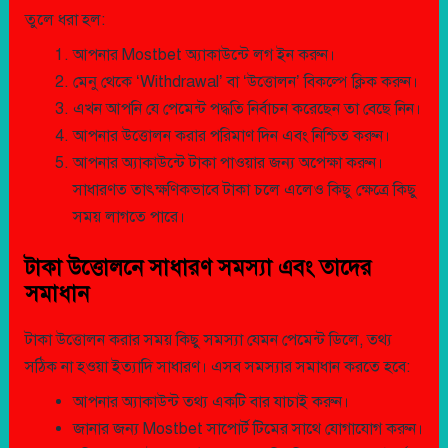
তুলে ধরা হল:
আপনার Mostbet অ্যাকাউন্টে লগ ইন করুন।
মেনু থেকে ‘Withdrawal’ বা ‘উত্তোলন’ বিকল্পে ক্লিক করুন।
এখন আপনি যে পেমেন্ট পদ্ধতি নির্বাচন করেছেন তা বেছে নিন।
আপনার উত্তোলন করার পরিমাণ দিন এবং নিশ্চিত করুন।
আপনার অ্যাকাউন্টে টাকা পাওয়ার জন্য অপেক্ষা করুন।
সাধারণত তাৎক্ষণিকভাবে টাকা চলে এলেও কিছু ক্ষেত্রে কিছু
সময় লাগতে পারে।
টাকা উত্তোলনে সাধারণ সমস্যা এবং তাদের
সমাধান
টাকা উত্তোলন করার সময় কিছু সমস্যা যেমন পেমেন্ট ডিলে, তথ্য
সঠিক না হওয়া ইত্যাদি সাধারণ। এসব সমস্যার সমাধান করতে হবে:
আপনার অ্যাকাউন্ট তথ্য একটি বার যাচাই করুন।
জানার জন্য Mostbet সাপোর্ট টিমের সাথে যোগাযোগ করুন।