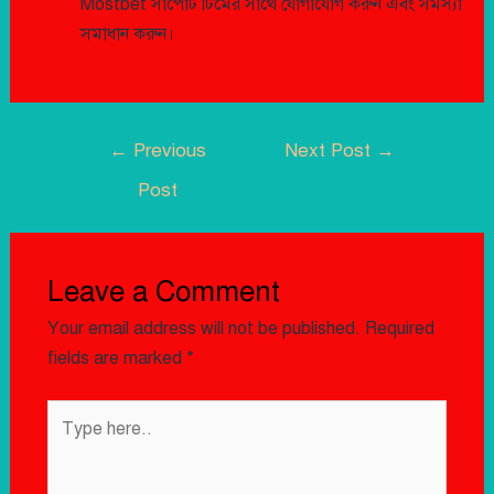
Mostbet সাপোর্ট টিমের সাথে যোগাযোগ করুন এবং সমস্যা
সমাধান করুন।
←
Previous
Next Post
→
Post
Leave a Comment
Your email address will not be published.
Required
fields are marked
*