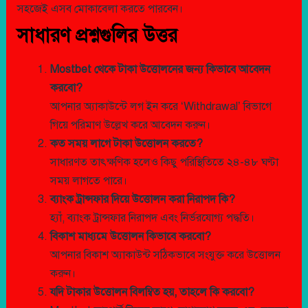
সহজেই এসব মোকাবেলা করতে পারবেন।
সাধারণ প্রশ্নগুলির উত্তর
Mostbet থেকে টাকা উত্তোলনের জন্য কিভাবে আবেদন
করবো?
আপনার অ্যাকাউন্টে লগ ইন করে ‘Withdrawal’ বিভাগে
গিয়ে পরিমাণ উল্লেখ করে আবেদন করুন।
কত সময় লাগে টাকা উত্তোলন করতে?
সাধারণত তাৎক্ষণিক হলেও কিছু পরিস্থিতিতে ২৪-৪৮ ঘণ্টা
সময় লাগতে পারে।
ব্যাংক ট্রান্সফার দিয়ে উত্তোলন করা নিরাপদ কি?
হ্যাঁ, ব্যাংক ট্রান্সফার নিরাপদ এবং নির্ভরযোগ্য পদ্ধতি।
বিকাশ মাধ্যমে উত্তোলন কিভাবে করবো?
আপনার বিকাশ অ্যাকাউন্ট সঠিকভাবে সংযুক্ত করে উত্তোলন
করুন।
যদি টাকার উত্তোলন বিলম্বিত হয়, তাহলে কি করবো?