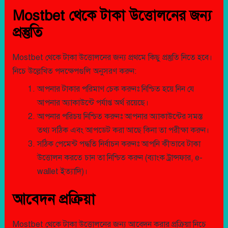
Mostbet থেকে টাকা উত্তোলনের জন্য
প্রস্তুতি
Mostbet থেকে টাকা উত্তোলনের জন্য প্রথমে কিছু প্রস্তুতি নিতে হবে।
নিচে উল্লেখিত পদক্ষেপগুলি অনুসরণ করুন:
আপনার টাকার পরিমাণ চেক করুনঃ নিশ্চিত হয়ে নিন যে
আপনার অ্যাকাউন্টে পর্যাপ্ত অর্থ রয়েছে।
আপনার পরিচয় নিশ্চিত করুনঃ আপনার অ্যাকাউন্টের সমস্ত
তথ্য সঠিক এবং আপডেট করা আছে কিনা তা পরীক্ষা করুন।
সঠিক পেমেন্ট পদ্ধতি নির্বাচন করুনঃ আপনি কীভাবে টাকা
উত্তোলন করতে চান তা নিশ্চিত করুন (ব্যাংক ট্রান্সফার, e-
wallet ইত্যাদি)।
আবেদন প্রক্রিয়া
Mostbet থেকে টাকা উত্তোলনের জন্য আবেদন করার প্রক্রিয়া নিচে