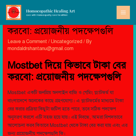
Homoeopathic Healing Art
Live with Homoeopathy Live healthier.
Mostbet দিয়ে কিভাবে টাকা বের
করবো: প্রয়োজনীয় পদক্ষেপগুলি
Leave a Comment
/
Uncategorized
/ By
mondaldrshantanu@gmail.com
Mostbet দিয়ে কিভাবে টাকা বের
করবো: প্রয়োজনীয় পদক্ষেপগুলি
Mostbet একটি জনপ্রিয় অনলাইন বাজি ও গেমিং প্ল্যাটফর্ম যা
বাংলাদেশে অনেকের কাছে গ্রহণযোগ্য। এ প্ল্যাটফর্মের মাধ্যমে টাকা
বের করার প্রক্রিয়া কিছুটা জটিল হতে পারে, তবে সঠিক পদক্ষেপ
অনুসরণ করলে এটি সহজ হয়ে যায়। এই নিবন্ধে, আমরা বিশদভাবে
আলোচনা করব কিভাবে Mostbet থেকে টাকা বের করা যায় এবং এর
জন্য প্রয়োজনীয় পদক্ষেপগুলি কি।