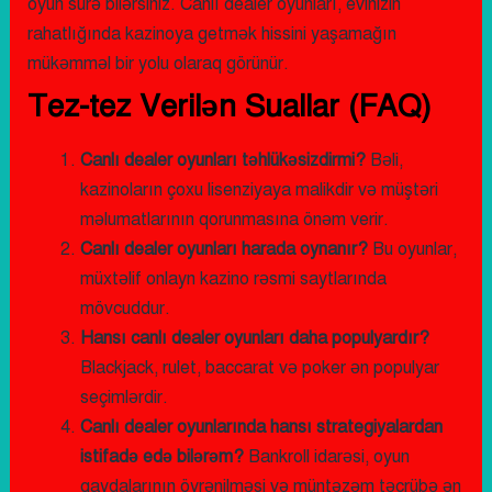
oyun sürə bilərsiniz. Canlı dealer oyunları, evinizin
rahatlığında kazinoya getmək hissini yaşamağın
mükəmməl bir yolu olaraq görünür.
Tez-tez Verilən Suallar (FAQ)
Canlı dealer oyunları təhlükəsizdirmi?
Bəli,
kazinoların çoxu lisenziyaya malikdir və müştəri
məlumatlarının qorunmasına önəm verir.
Canlı dealer oyunları harada oynanır?
Bu oyunlar,
müxtəlif onlayn kazino rəsmi saytlarında
mövcuddur.
Hansı canlı dealer oyunları daha populyardır?
Blackjack, rulet, baccarat və poker ən populyar
seçimlərdir.
Canlı dealer oyunlarında hansı strategiyalardan
istifadə edə bilərəm?
Bankroll idarəsi, oyun
qaydalarının öyrənilməsi və müntəzəm təcrübə ən