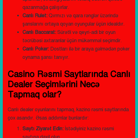
qazanmağa çalışırlar.
Canlı Rulet:
Qırmızı və qara rənglər üzərində
şanslarını ortaya qoyan oyunçular üçün idealdır.
Canlı Baccarat:
Sürətli və qeyri-adi bir oyun
təcrübəsi axtaranlar üçün mükəmməl seçimdir.
Canlı Poker:
Dostları ilə bir araya gəlmədən poker
oynama şansı tanıyır.
Casino Rəsmi Saytlarında Canlı
Dealer Seçimlərini Necə
Tapmaq olar?
Canlı dealer oyunlarını tapmaq, kazino rəsmi saytlarında
çox asandır. Əsas addımlar bunlardır:
Saytı Ziyarət Edin:
İstədiyiniz kazino rəsmi
saytına daxil olun.