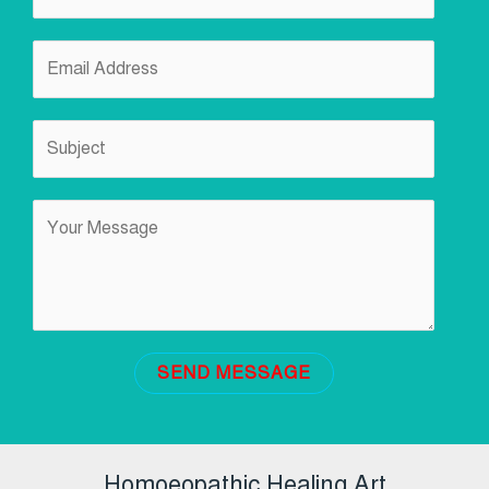
SEND MESSAGE
Homoeopathic Healing Art