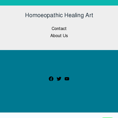
Homoeopathic Healing Art
Contact
About Us