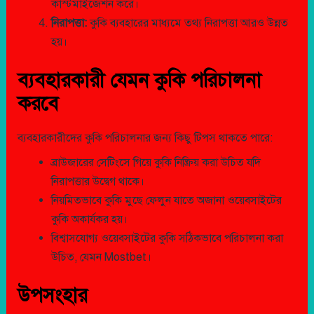
কাস্টমাইজেশন করে।
নিরাপত্তা:
কুকি ব্যবহারের মাধ্যমে তথ্য নিরাপত্তা আরও উন্নত
হয়।
ব্যবহারকারী যেমন কুকি পরিচালনা
করবে
ব্যবহারকারীদের কুকি পরিচালনার জন্য কিছু টিপস থাকতে পারে:
ব্রাউজারের সেটিংসে গিয়ে কুকি নিষ্ক্রিয় করা উচিত যদি
নিরাপত্তার উদ্বেগ থাকে।
নিয়মিতভাবে কুকি মুছে ফেলুন যাতে অজানা ওয়েবসাইটের
কুকি অকার্যকর হয়।
বিশ্বাসযোগ্য ওয়েবসাইটের কুকি সঠিকভাবে পরিচালনা করা
উচিত, যেমন Mostbet।
উপসংহার