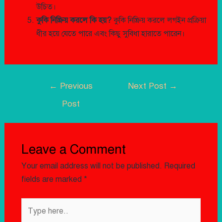
উচিত।
কুকি নিষ্ক্রিয় করলে কি হয়?
কুকি নিষ্ক্রিয় করলে লগইন প্রক্রিয়া
ধীর হয়ে যেতে পারে এবং কিছু সুবিধা হারাতে পারেন।
←
Previous
Next Post
→
Post
Leave a Comment
Your email address will not be published.
Required
fields are marked
*