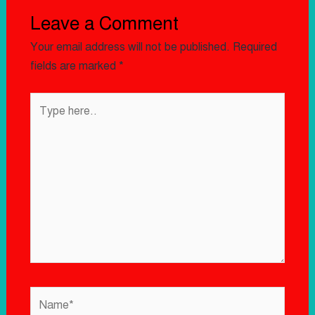
Leave a Comment
Your email address will not be published.
Required
fields are marked
*