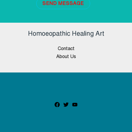
SEND MESSAGE
Homoeopathic Healing Art
Contact
About Us