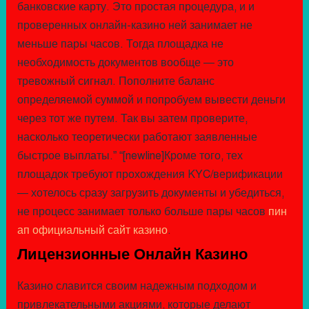
банковские карту. Это простая процедура, и и
проверенных онлайн-казино ней занимает не
меньше пары часов. Тогда площадка не
необходимость документов вообще — это
тревожный сигнал. Пополните баланс
определяемой суммой и попробуем вывести деньги
через тот же путем. Так вы затем проверите,
насколько теоретически работают заявленные
быстрое выплаты.” “[newline]Кроме того, тех
площадок требуют прохождения KYC/верификации
— хотелось сразу загрузить документы и убедиться,
не процесс занимает только больше пары часов
пин
ап официальный сайт казино
.
Лицензионные Онлайн Казино
Казино славится своим надежным подходом и
привлекательными акциями, которые делают