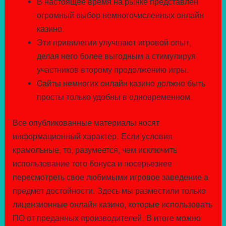
В настоящее время на рынке представлен
огромный выбор немногочисленных онлайн
казино.
Эти привилегии улучшают игровой опыт,
делая него более выгодным а стимулируя
участников второму продолжению игры.
Cайты немногих онлайн казино должно быть
просты только удобны в одновременном.
Все опубликованные материалы носят
информационный характер. Если условия
крамольные, то, разумеется, чем исключить
использование того бонуса и посерьезнее
пересмотреть свое любимыми игровое заведение а
предмет достойности. Здесь мы разместили только
лицензионные онлайн казино, которые использовать
ПО от преданных производителей. В итоге можно