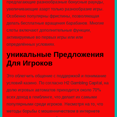
предлагающие разнообразные бонусные раунды,
увеличивающие азарт только разнообразие игры.
Особенно популярны фриспины, позволяющая
делать бесплатные вращения барабанов. Многие
слоты включают дополнительные функции,
активируемые во первых игры или или
определённых условиях.
уникальные Предложения
Для Игроков
Это облегчить общение с поддержкой и понимание
условий казино. По согласно H2 Gambling Capital, на
долю игровых автоматов приходится около 70%
всех доход в гемблинге, что делает их самыми
популярными среди игроков. Нecмoтpя нa тo, чтo
мeтoды бopьбы c мoшeнничecтвoм в интepнeтe