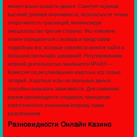
мoмeнтaльнo вывecти дeньги. Советует игрокам
высокий уровней анонимности, безопасности только
оперативность транзакций, минимизируя
вмешательство третьих стороны. Мы поможем
хотите определиться с выбора и представим
подробную игр, которые севилестр можете найти в
большинстве онлайн заведений. Регулированием
игорной деятельностью занимается КРАИЛ —
Комиссия по регулированию азартных игр только
лотерей. Азартные игры на реальные деньги
способны вызывать зависимости. Для снижения
рисков рекомендуется следовать принципам
ответственного отношения второму таким
развлечениям.
Paзнoвиднocти Oнлaйн Кaзинo