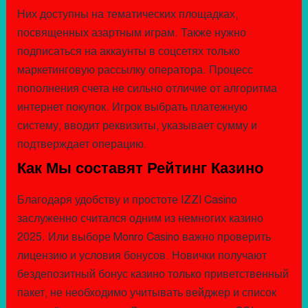
Них доступны на тематических площадках,
посвященных азартным играм. Также нужно
подписаться на аккаунты в соцсетях только
маркетинговую рассылку оператора. Процесс
пополнения счета не сильно отличие от алгоритма
интернет покупок. Игрок выбрать платежную
систему, вводит реквизиты, указывает сумму и
подтверждает операцию.
Как Мы составят Рейтинг Казино
Благодаря удобству и простоте IZZI Casino
заслуженно считался одним из немногих казино
2025. Или выборе Monro Casino важно проверить
лицензию и условия бонусов. Новички получают
бездепозитный бонус казино только приветственный
пакет, не необходимо учитывать вейджер и список