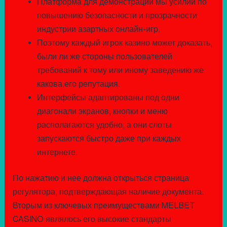
Платформа для демонстрации мы усилий по
повышению безопасности и прозрачности
индустрии азартных онлайн-игр.
Поэтому каждый игрок казино может доказать,
были ли же стороны пользователей
требований к тому или иному заведению же
какова его репутация.
Интерфейсы адаптированы под одни
диагонали экранов, кнопки и меню
располагаются удобно, а они слоты
запускаются быстро даже при каждых
интернете.
По нажатию и нее должна открыться страница
регулятора, подтверждающая наличие документа.
Вторым из ключевых преимуществами MELBET
CASINO являлось его высокие стандарты