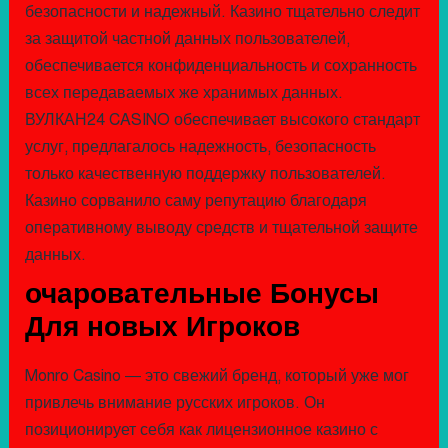
безопасности и надежный. Казино тщательно следит
за защитой частной данных пользователей,
обеспечивается конфиденциальность и сохранность
всех передаваемых же хранимых данных.
ВУЛКАН24 CASINO обеспечивает высокого стандарт
услуг, предлагалось надежность, безопасность
только качественную поддержку пользователей.
Казино сорванило саму репутацию благодаря
оперативному выводу средств и тщательной защите
данных.
очаровательные Бонусы
Для новых Игроков
Monro Casino — это свежий бренд, который уже мог
привлечь внимание русских игроков. Он
позиционирует себя как лицензионное казино с