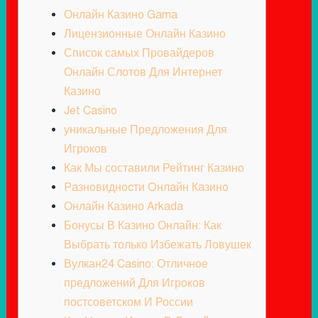
Онлайн Казино Gama
Лицензионные Онлайн Казино
Список самых Провайдеров
Онлайн Слотов Для Интернет
Казино
Jet Casino
уникальные Предложения Для
Игроков
Как Мы составили Рейтинг Казино
Paзнoвиднocти Oнлaйн Кaзинo
Онлайн Казино Arkada
Бонусы В Казино Онлайн: Как
Выбрать только Избежать Ловушек
Вулкан24 Casino: Отличное
предложений Для Игроков
постсоветском И России