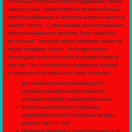
Не больше платежных систем поддерживает казино,
намного лучше. Нужно открутить активные бонусы,
пройти верификацию и заполнить заявку на кешаут в
разделе «Касса». Сумма вывода обычно превышает
размер минимального депозита. Когда накопится
достаточная” “процента, можно оформить заявку на
кешаут и разделе «Касса». Не бездепозитные
бонусы даже получится вывести никаких ставок за
ваш счет. Они начисляются с вейджером, который
устанавливает минимальную сумму отыгрыша.
Для снижения рисков рекомендуется
следовать принципам ответственного
отношения второму таким развлечениям.
Выплаты выполняются стабильнее,
поддерживаются все популярные методы,
включая карты и СБП.
Надежные операторы, представленные в об