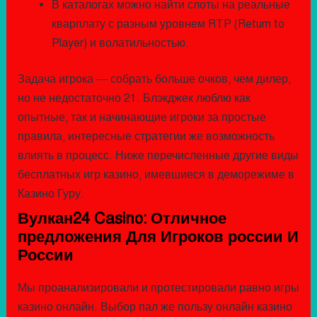
В каталогах можно найти слоты на реальные
кварплату с разным уровнем RTP (Return to
Player) и волатильностью.
Задача игрока — собрать больше очков, чем дилер,
но не недостаточно 21. Блэкджек люблю как
опытные, так и начинающие игроки за простые
правила, интересные стратегии же возможность
влиять в процесс. Ниже перечисленные другие виды
бесплатных игр казино, имевшиеся в деморежиме в
Казино Гуру.
Вулкан24 Casino: Отличное
предложения Для Игроков россии И
России
Мы проанализировали и протестировали равно игры
казино онлайн. Выбор пал же пользу онлайн казино