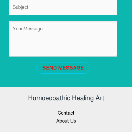
SEND MESSAGE
Homoeopathic Healing Art
Contact
About Us