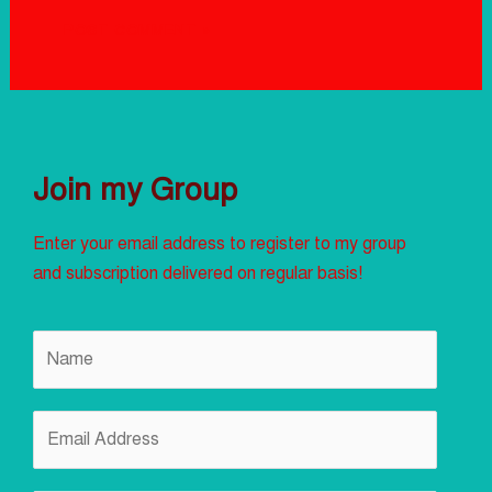
Join my Group
Enter your email address to register to my group
and subscription delivered on regular basis!