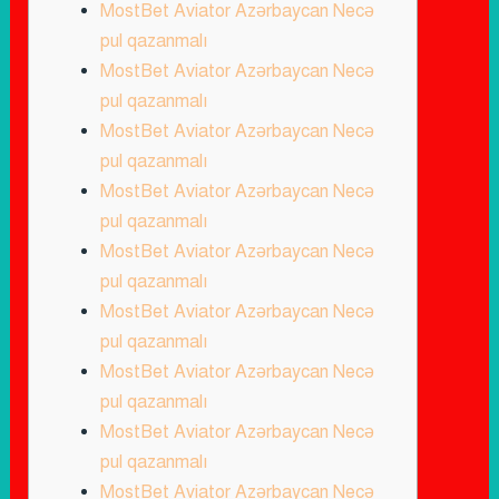
MostBet Aviator Azərbaycan Necə
pul qazanmalı
MostBet Aviator Azərbaycan Necə
pul qazanmalı
MostBet Aviator Azərbaycan Necə
pul qazanmalı
MostBet Aviator Azərbaycan Necə
pul qazanmalı
MostBet Aviator Azərbaycan Necə
pul qazanmalı
MostBet Aviator Azərbaycan Necə
pul qazanmalı
MostBet Aviator Azərbaycan Necə
pul qazanmalı
MostBet Aviator Azərbaycan Necə
pul qazanmalı
MostBet Aviator Azərbaycan Necə