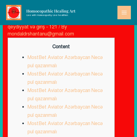
Homoeopathic Healing Art
Live with Homoeopathy Live healthier.
Leave a Comment
/
Azərbaycanda Mostbet veb saytına
qeydiyyat və giriş - 121
/ By
mondaldrshantanu@gmail.com
Content
MostBet Aviator Azərbaycan Necə
pul qazanmalı
MostBet Aviator Azərbaycan Necə
pul qazanmalı
MostBet Aviator Azərbaycan Necə
pul qazanmalı
MostBet Aviator Azərbaycan Necə
pul qazanmalı
MostBet Aviator Azərbaycan Necə
pul qazanmalı