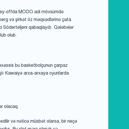
. Pley-offda MODO adi mövsümdə
berg və şirkət öz məqsədlərinə çata
nci Söderteljeni qabaqlayıb. Qələbələr
lub olub.
əxəssis bu basketbolçunun çarpaz
şlı Kawaiyə arxa-arxaya oyunlarda
ər olacaq.
dilir və nəticə müsbət olarsa, bir neçə