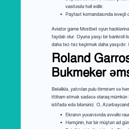
vasitəsilə həll edilir.
Paytaxt komandasında isveçli oyu
Aviator game Mostbet oyun hacklərinə 
faydalı olur. Oyuna yaxşı bir bankroll i
daha tez-tez keçirmək daha yaxşıdır. 
Roland Garros
Bukmeker əmsa
Beləliklə, yatırılan pulu itirmirəm və 
ittiham etmək sadəcə olaraq mümkün
istifadə edə bilərsiniz. O, Azərbaycan
Ekranın yuxarısında əvvəlki rau
Həmçinin, hər bir müştəri ad günü