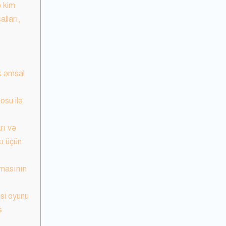
 kim
lları,
k əmsal
osu ilə
rı və
də üçün
masının
si oyunu
s