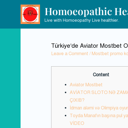
Homoeopathic Hea
Live with Homoeopathy Live healthier.
Türkiye’de Aviator Mostbet 
Leave a Comment
/
Mostbet promo ko
Content
Aviator Mostbet
AVİATOR SLOTO NƏ ZAM
ÇIXIB?
İdman aləmi və Olimpiya oyun
Toyda Manafın başına pul ya
VİDEO