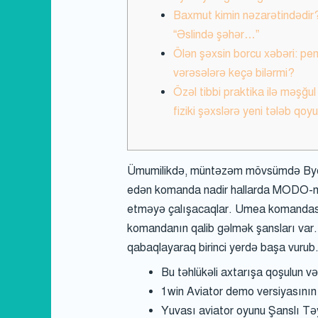
Baxmut kimin nəzarətindədir
“Əslində şəhər…”
Ölən şəxsin borcu xəbəri: pe
vərəsələrə keçə bilərmi?
Özəl tibbi praktika ilə məşğul
fiziki şəxslərə yeni tələb qoyu
Ümumilikdə, müntəzəm mövsümdə Byorkl
edən komanda nadir hallarda MODO-nu ə
etməyə çalışacaqlar. Umea komandası Ş
komandanın qalib gəlmək şansları var.
qabaqlayaraq birinci yerdə başa vurub
Bu təhlükəli axtarışa qoşulun və
1win Aviator demo versiyasının
Yuvası aviator oyunu Şanslı Təyy