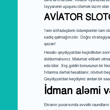
dəfə artırıla bilər. Aviator oyununda b
təyyarənin uçuşunu izləmək lazım olan 
AVİATOR SLOT
1win istifadəçilərin ödənişlərinin tam
sadiq qalmağınızdır. Doğru strategiyanı
qazan!
Hesabı qeydiyyatdan keçirdikdən sonra 
doldurmalısınız. Məlumat etibarlı olmal
edə bilər. Xoş gəldin bonusunun bir hi
fırlanma dərhal hesablanır, növbəti be
Qeydiyyatdan keçdiyiniz andan bir sa
İdman aləmi v
Ekranın yuxarısında əvvəlki raundların