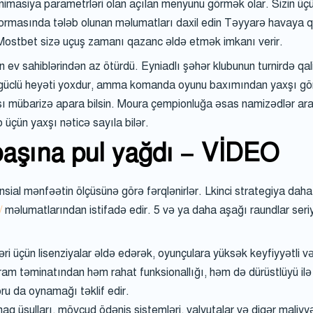
animasiya parametrləri olan açılan menyunu görmək olar. Sizin üçü
rmasında tələb olunan məlumatları daxil edin Təyyarə havaya q
 Mostbet sizə uçuş zamanı qazanc əldə etmək imkanı verir.
ev sahiblərindən az ötürdü. Eyniadlı şəhər klubunun turnirdə qal
güclü heyəti yoxdur, amma komanda oyunu baxımından yaxşı gö
rşı mübarizə apara bilsin. Moura çempionluğa əsas namizədlər ara
üçün yaxşı nəticə sayıla bilər.
aşına pul yağdı – VİDEO
sial mənfəətin ölçüsünə görə fərqlənirlər. Lkinci strategiya daha
/
məlumatlarından istifadə edir. 5 və ya daha aşağı raundlar seri
əri üçün lisenziyalar əldə edərək, oyunçulara yüksək keyfiyyətli v
m təminatından həm rahat funksionallığı, həm də dürüstlüyü ilə 
u da oynamağı təklif edir.
q üsulları, mövcud ödəniş sistemləri, valyutalar və digər maliyyə