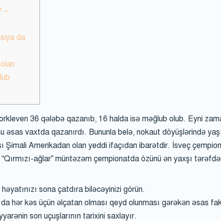
? –
nsiya da
 olan
lub
even 36 qələbə qazanıb, 16 halda isə məğlub olub. Eyni zamand
sas vaxtda qazanırdı. Bununla belə, nokaut döyüşlərində yaşıl-
imali Amerikadan olan yeddi ifaçıdan ibarətdir. İsveç çempiona
 “Qırmızı-ağlar” müntəzəm çempionatda özünü ən yaxşı tərəfdən g
.
 həyatınızı sona çatdıra biləcəyinizi görün.
 da hər kəs üçün əlçatan olması qeyd olunması gərəkən əsas fak
arənin son uçuşlarının tarixini saxlayır.