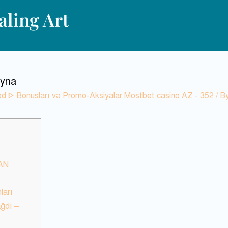
ling Art
Oyna
d ᐈ Bonusları və Promo-Aksiyalar Mostbet casino AZ - 352
/ B
AN
ları
ğdı –