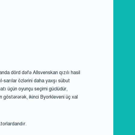
a dörd dəfə Allsvenskan qızılı hasil
sarılar özlərini daha yaxşı sübut
tı üçün oyunçu seçimi güclüdür,
östərərək, ikinci Byorkleveni üç xal
torlardandır.