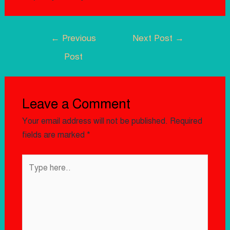
←
Previous
Next Post
→
Post
Leave a Comment
Your email address will not be published.
Required
fields are marked
*