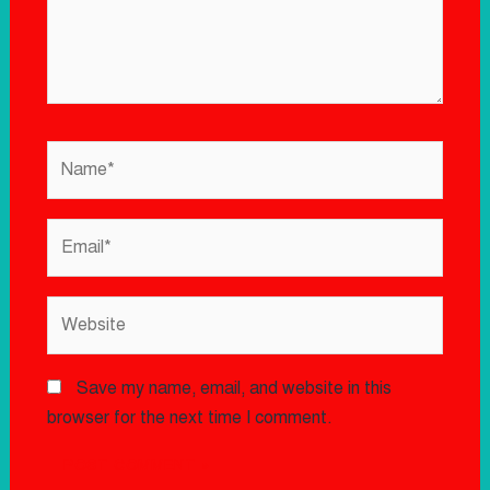
Save my name, email, and website in this
browser for the next time I comment.