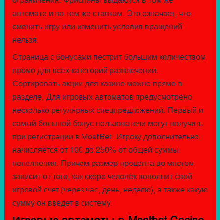
ограничения. Фриспины выдаются в том же
автомате и по тем же ставкам. Это означает, что
сменить игру или изменить условия вращений
нельзя.
Страница с бонусами пестрит большим количеством
промо для всех категорий развлечений.
Сортировать акции для казино можно прямо в
разделе. Для игровых автоматов предусмотрено
несколько регулярных спецпредложений. Первый и
самый большой бонус пользователи могут получить
при регистрации в MostBet. Игроку дополнительно
начисляется от 100 до 250% от общей суммы
пополнения. Причем размер процента во многом
зависит от того, как скоро человек пополнит свой
игровой счет (через час, день, неделю), а также какую
сумму он введет в систему.