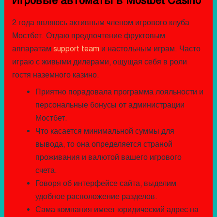
Игpoвыe aвтoмaты в Mostbet Casino
2 года являюсь активным членом игрового клуба
Мостбет. Отдаю предпочтение фруктовым
аппаратам
support team
и настольным играм. Часто
играю с живыми дилерами, ощущая себя в роли
гостя наземного казино.
Приятно порадовала программа лояльности и
персональные бонусы от администрации
Мостбет.
Что касается минимальной суммы для
вывода, то она определяется страной
проживания и валютой вашего игрового
счета.
Говоря об интерфейсе сайта, выделим
удобное расположение разделов.
Сама компания имеет юридический адрес на