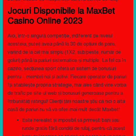
Jocuri Disponibile la MaxBet
Casino Online 2023
Aici, într-o singură competiție, indiferent de nivelul
acesteia, puteți avea până la 30 de opțiuni de pariu,
variind de la cel mai simplu (1X2, sub/peste, număr de
goluri) până la pariuri sistematice și multiple. La fel ca în
cazino, secțiunea sport oferă un sistem de bonusuri
pentru – membrii noi și activi. Fiecare operator de pariuri
își stabilește propria strategie, mai ales când vine vorba
de trafic pe site-ul web și bonusuri generoase pentru a
îmbunătăți ratingul! Clienții țării noastre știu că nici o altă
casă de pariuri nu vă va oferi mai mult decât Maxbet!
Este nerealist și imposibil să primești bani sau
runde gratis fără condiții de rulaj, pentru că acest