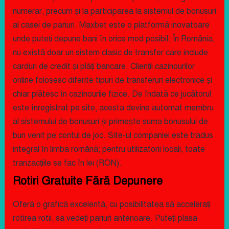
numerar, precum și la participarea la sistemul de bonusuri
al casei de pariuri. Maxbet este o platformă inovatoare
unde puteți depune bani în orice mod posibil. În România,
nu există doar un sistem clasic de transfer care include
carduri de credit și plăți bancare. Clienții cazinourilor
online folosesc diferite tipuri de transferuri electronice și
chiar plătesc în cazinourile fizice. De îndată ce jucătorul
este înregistrat pe site, acesta devine automat membru
al sistemului de bonusuri și primește suma bonusului de
bun venit pe contul de joc. Site-ul companiei este tradus
integral în limba română; pentru utilizatorii locali, toate
tranzacțiile se fac în lei (RON).
Rotiri Gratuite Fără Depunere
Oferă o grafică excelentă, cu posibilitatea să accelerați
rotirea rotii, să vedeți pariuri anterioare. Puteți plasa