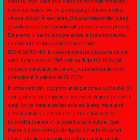
website, chiar dacă este vorba de tranzacții financiare,
jocuri sau cazino live, vei putea ajunge oriunde în doar
câteva clickuri. În secțiunea „Bonusuri disponibile” puteți
găsi diverse coduri promoționale pentru anumite promoții.
De exemplu, pentru a obține acces la toate bonusurile
permanente, trebuie să introduceți codul
BONUSCASINO. În ceea ce privește bonusurile de bun
venit, bonus maxbet fără rotiri va fii de 100 RON, iar
odată cu bonusul de depunere, veți beneficia de codul
promoțional în valoare de 50 RON.
În urma verificării, poți primi un singur bonus cu Maxbet 50
rotiri gratuite fără depunere. Indiferent de jocul pe care îl
alegi, tot ce trebuie să faci este să îți alegi miza și să
plasezi pariurile. La sloturi vei putea selecta miza
folosind butoanele +/- și apăsând apoi butonul Spin.
Pentru a putea retrage câștigurile obținute din acest
bonus, trebuie să îndeplinești câteva cerințe de rulaj.