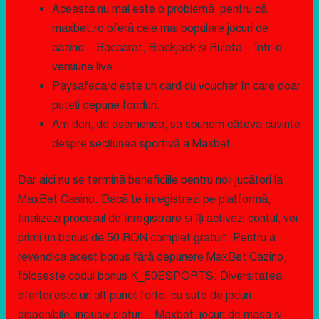
Aceasta nu mai este o problemă, pentru că
maxbet.ro oferă cele mai populare jocuri de
cazino – Baccarat, Blackjack și Ruletă – într-o
versiune live.
Paysafecard este un card cu voucher în care doar
puteți depune fonduri.
Am dori, de asemenea, să spunem câteva cuvinte
despre secțiunea sportivă a Maxbet.
Dar aici nu se termină beneficiile pentru noii jucători la
MaxBet Casino. Dacă te înregistrezi pe platformă,
finalizezi procesul de înregistrare și îți activezi contul, vei
primi un bonus de 50 RON complet gratuit. Pentru a
revendica acest bonus fără depunere MaxBet Cazino,
folosește codul bonus K_50ESPORTS. Diversitatea
ofertei este un alt punct forte, cu sute de jocuri
disponibile, inclusiv sloturi – Maxbet, jocuri de masă și