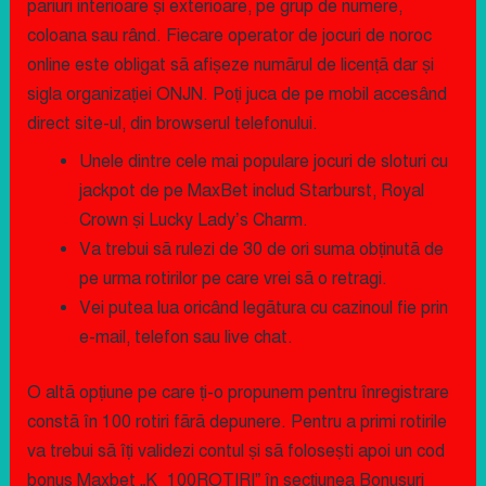
pariuri interioare și exterioare, pe grup de numere,
coloana sau rând. Fiecare operator de jocuri de noroc
online este obligat să afișeze numărul de licență dar și
sigla organizației ONJN. Poți juca de pe mobil accesând
direct site-ul, din browserul telefonului.
Unele dintre cele mai populare jocuri de sloturi cu
jackpot de pe MaxBet includ Starburst, Royal
Crown și Lucky Lady’s Charm.
Va trebui să rulezi de 30 de ori suma obținută de
pe urma rotirilor pe care vrei să o retragi.
Vei putea lua oricând legătura cu cazinoul fie prin
e-mail, telefon sau live chat.
O altă opțiune pe care ți-o propunem pentru înregistrare
constă în 100 rotiri fără depunere. Pentru a primi rotirile
va trebui să îți validezi contul și să folosești apoi un cod
bonus Maxbet „K_100ROTIRI” în secțiunea Bonusuri