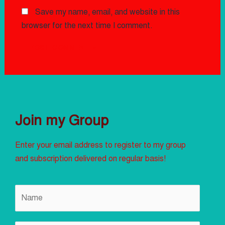
Save my name, email, and website in this
browser for the next time I comment.
Join my Group
Enter your email address to register to my group
and subscription delivered on regular basis!