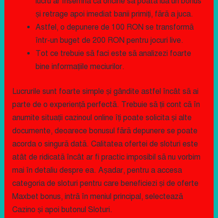
lucru ar însemna ca oricine să poată lua un bonus
și retrage apoi imediat banii primiți, fără a juca.
Astfel, o depunere de 100 RON se transformă
într-un buget de 200 RON pentru jocuri live.
Tot ce trebuie să faci este să analizezi foarte
bine informațiile meciurilor.
Lucrurile sunt foarte simple și gândite astfel încât să ai
parte de o experiență perfectă. Trebuie să ții cont că în
anumite situații cazinoul online îți poate solicita și alte
documente, deoarece bonusul fără depunere se poate
acorda o singură dată. Calitatea ofertei de sloturi este
atât de ridicată încât ar fi practic imposibil să nu vorbim
mai în detaliu despre ea. Așadar, pentru a accesa
categoria de sloturi pentru care beneficiezi și de oferte
Maxbet bonus, intră în meniul principal, selectează
Cazino și apoi butonul Sloturi.