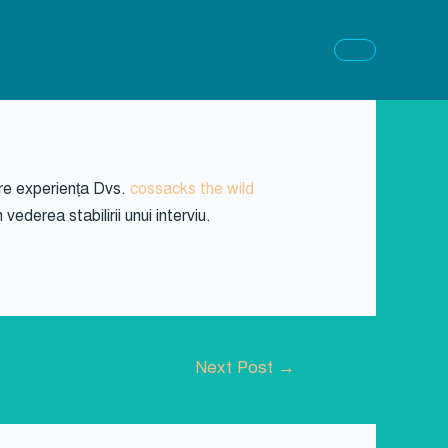
Home
About Us
Contact
Blog
are experiența Dvs.
cossacks the wild
ederea stabilirii unui interviu.
Next Post
→