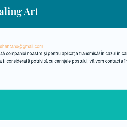
ling Art
rshantanu@gmail.com
 companiei noastre și pentru aplicația transmisă! În cazul în c
fi considerată potrivită cu cerințele postului, vă vom contacta în v