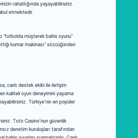
izin rahatlığında yaşayabilirsiniz.
kabul etmektedir.
oto “futbolda müşterek bahis oyunu”
t ettiği kumar makinası” sözcüğünden
, canlı destek ekibi ile iletişim
r en kaliteli oyun deneyimini yaşama
ayabilirsiniz. Türkiye’nin en popüler
rsiniz. Toto Casino’nun güvenlik
ımsız denetim kuruluşları tarafından
nal bahis oyunları sunmaktadır. Canlı