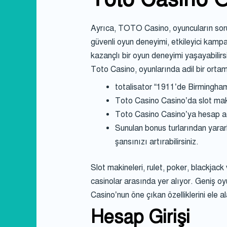
Ayrıca, TOTO Casino, oyuncuların sorul
güvenli oyun deneyimi, etkileyici kampa
kazançlı bir oyun deneyimi yaşayabilirs
Toto Casino, oyunlarında adil bir ort
totalisator “1911’de Birmingham’
Toto Casino Casino’da slot makin
Toto Casino Casino’ya hesap aç
Sunulan bonus turlarından yararla
şansınızı artırabilirsiniz.
Slot makineleri, rulet, poker, blackja
casinolar arasında yer alıyor. Geniş oy
Casino’nun öne çıkan özelliklerini ele a
Hesap Girişi