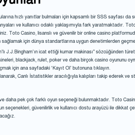
arına hızlı yanıtlar bulmaları için kapsamlı bir SSS sayfası da 
nyaları ve kullanıcı odaklı yaklaşımıyla fark yaratmaktadır. Toto
iniz. Toto Casino, lisanslı ve güvenilir bir online casino platform
am sağlamak için dünya standartlarına uygun denetimlerden geçme
lı J.J.Bingham’ın icat ettiği kumar makinası” sözcüğünden türeti
eleri, blackjack, rulet, poker ve daha birçok casino oyununu oyna
mak için ana sayfadaki ‘Kayıt Ol’ butonuna tıklayın.
narak, Canlı İstatistikler aracılığıyla kalıpları takip ederek ve s
ck ve daha pek çok farklı oyun seçeneği bulunmaktadır. Toto Casin
un seçenekleri, güvenilirlik ve kullanıcı dostu arayüzü ile dikkat 
lacağız.