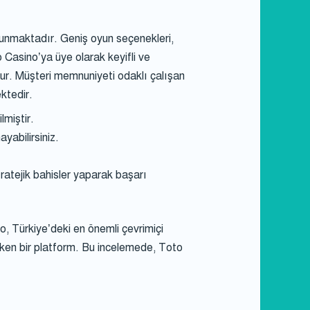
sunmaktadır. Geniş oyun seçenekleri,
 Casino’ya üye olarak keyifli ve
udur. Müşteri memnuniyeti odaklı çalışan
ktedir.
lmiştir.
yabilirsiniz.
tratejik bahisler yaparak başarı
o, Türkiye’deki en önemli çevrimiçi
çeken bir platform. Bu incelemede, Toto