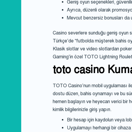
Geniş oyun seçenekleri, güvenilir
Ayrıca, düzenli olarak promosyon
Mevcut benzersiz bonusları da u
Casino severlere sunduğu geniş oyun s
Türkçe’de “futbolda müşterek bahis oy
Klasik slotlar ve video slotlardan poke
Gaming’in özel TOTO Lightning Roulett
toto casino Kum
TOTO Casino’nun mobil uygulaması ile Li
dostu düzen, bahis oynamayı ve bu sür
hemen başlayın ve heyecan verici bir h
kimlik bilgilerinizle giriş yapın.
Bir hesap için kaydolun veya lobi
Uygulamayı herhangi bir cihaza 