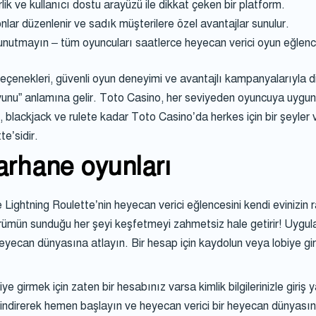
lik ve kullanıcı dostu arayüzü ile dikkat çeken bir platform.
lar düzenlenir ve sadık müşterilere özel avantajlar sunulur.
nutmayın – tüm oyuncuları saatlerce heyecan verici oyun eğlences
eçenekleri, güvenli oyun deneyimi ve avantajlı kampanyalarıyla 
unu” anlamına gelir. Toto Casino, her seviyeden oyuncuya uygun ç
r, blackjack ve rulete kadar Toto Casino’da herkes için bir şeyler 
e’sidir.
arhane oyunları
ghtning Roulette’nin heyecan verici eğlencesini kendi evinizin ra
ümün sunduğu her şeyi keşfetmeyi zahmetsiz hale getirir! Uygula
eyecan dünyasına atlayın. Bir hesap için kaydolun veya lobiye gir
ye girmek için zaten bir hesabınız varsa kimlik bilgilerinizle giriş 
indirerek hemen başlayın ve heyecan verici bir heyecan dünyasın