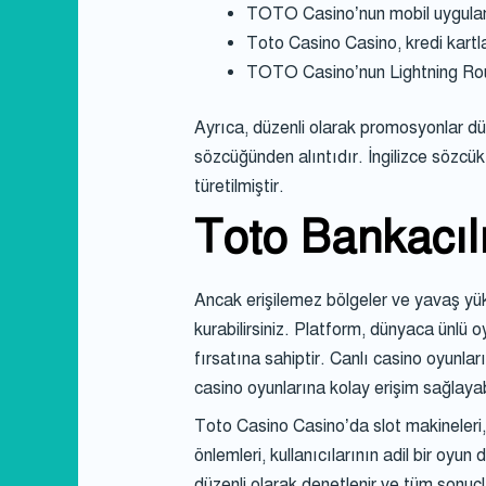
TOTO Casino’nun mobil uygulaması
Toto Casino Casino, kredi kartla
TOTO Casino’nun Lightning Rou
Ayrıca, düzenli olarak promosyonlar düz
sözcüğünden alıntıdır. İngilizce sözcü
türetilmiştir.
Toto Bankacıl
Ancak erişilemez bölgeler ve yavaş yükle
kurabilirsiniz. Platform, dünyaca ünlü o
fırsatına sahiptir. Canlı casino oyunlar
casino oyunlarına kolay erişim sağlayabi
Toto Casino Casino’da slot makineleri,
önlemleri, kullanıcılarının adil bir oy
düzenli olarak denetlenir ve tüm sonuçl