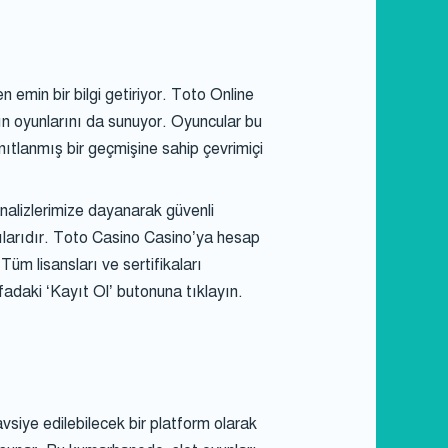
emin bir bilgi getiriyor. Toto Online
n oyunlarını da sunuyor. Oyuncular bu
tlanmış bir geçmişine sahip çevrimiçi
nalizlerimize dayanarak güvenli
zılarıdır. Toto Casino Casino’ya hesap
üm lisansları ve sertifikaları
daki ‘Kayıt Ol’ butonuna tıklayın.
vsiye edilebilecek bir platform olarak