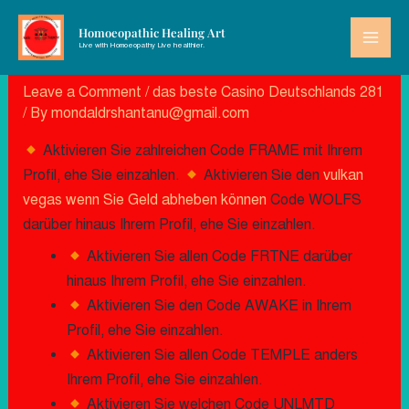
Homoeopathic Healing Art
Live with Homoeopathy Live healthier.
Vulkan Vegas Telegram
Leave a Comment
/
das beste Casino Deutschlands 281
/ By
mondaldrshantanu@gmail.com
Aktivieren Sie zahlreichen Code FRAME mit Ihrem
Profil, ehe Sie einzahlen.
Aktivieren Sie den
vulkan
vegas wenn Sie Geld abheben können
Code WOLFS
darüber hinaus Ihrem Profil, ehe Sie einzahlen.
Aktivieren Sie allen Code FRTNE darüber
hinaus Ihrem Profil, ehe Sie einzahlen.
Aktivieren Sie den Code AWAKE in Ihrem
Profil, ehe Sie einzahlen.
Aktivieren Sie allen Code TEMPLE anders
Ihrem Profil, ehe Sie einzahlen.
Aktivieren Sie welchen Code UNLMTD