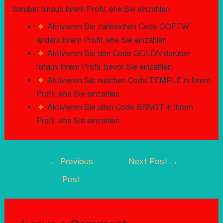
darüber hinaus Ihrem Profil, ehe Sie einzahlen.
Aktivieren Sie zahlreichen Code COFTW
anders Ihrem Profil, ehe Sie einzahlen.
Aktivieren Sie den Code GOLDN darüber
hinaus Ihrem Profil, bevor Sie einzahlen.
Aktivieren Sie welchen Code TEMPLE in Ihrem
Profil, ehe Sie einzahlen.
Aktivieren Sie allen Code SRNGT in Ihrem
Profil, ehe Sie einzahlen.
←
Previous
Next Post
→
Post