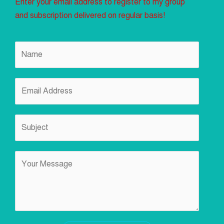
Enter your email address to register to my group
and subscription delivered on regular basis!