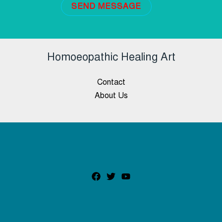
SEND MESSAGE
Homoeopathic Healing Art
Contact
About Us