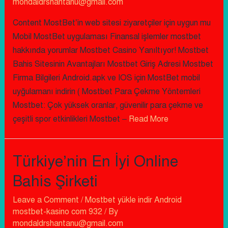
mondaldrshantanu@gmail.com
Content MostBet’in web sitesi ziyaretçiler için uygun mu
Mobil MostBet uygulaması Finansal işlemler mostbet
hakkında yorumlar Mostbet Casino Yanıltıyor! Mostbet
Bahis Sitesinin Avantajları Mostbet Giriş Adresi Mostbet
Firma Bilgileri Android.apk ve IOS için MostBet mobil
uyğulamanı indirin ( Mostbet Para Çekme Yöntemleri
Mostbet: Çok yüksek oranlar, güvenilir para çekme ve
çeşitli spor etkinlikleri Mostbet –
Read More
Türkiye’nin En İyi Online
Bahis Şirketi
Leave a Comment
/
Mostbet yükle indir Android
mostbet-kasino com 932
/ By
mondaldrshantanu@gmail.com