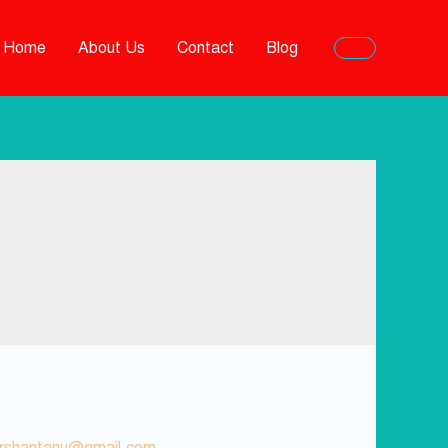
Home
About Us
Contact
Blog
rshantanu@gmail.com