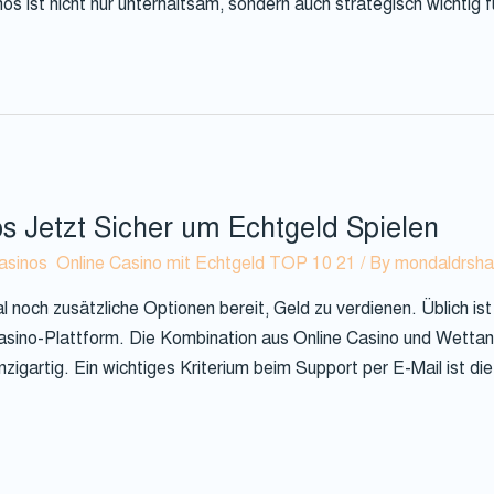
s ist nicht nur unterhaltsam, sondern auch strategisch wichtig f
s Jetzt Sicher um Echtgeld Spielen
sinos ️ Online Casino mit Echtgeld TOP 10 21
/ By
mondaldrsh
noch zusätzliche Optionen bereit, Geld zu verdienen. Üblich ist h
asino-Plattform. Die Kombination aus Online Casino und Wettanb
inzigartig. Ein wichtiges Kriterium beim Support per E-Mail ist d