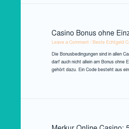
Casino Bonus ohne Ein
Leave a Comment
/
Beste Echtgeld Ca
Die Bonusbedingungen sind in allen Ca
darf auch nicht allein am Bonus ohne
gehört dazu. Ein Code besteht aus ein
Merkur Online Casino: 