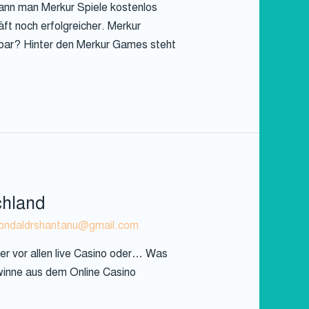
ann man Merkur Spiele kostenlos
 noch erfolgreicher. Merkur
gbar? Hinter den Merkur Games steht
chland
ondaldrshantanu@gmail.com
ger vor allen live Casino oder… Was
ewinne aus dem Online Casino