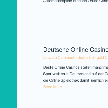
Automatenspiele in neuen Online Casino
Deutsche Online Casino
Leave a Comment
/
Beste Echtgeld Ca
Beste Online Casinos stellen manchmal 
Sportwetten in Deutschland auf der C
die Online Spielothek damit ziemlich e
Read More