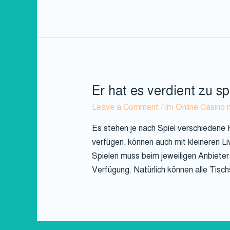
Er hat es verdient zu s
Leave a Comment
/
Im Online Casino 
Es stehen je nach Spiel verschiedene
verfügen, können auch mit kleineren Li
Spielen muss beim jeweiligen Anbieter
Verfügung. Natürlich können alle Tisc