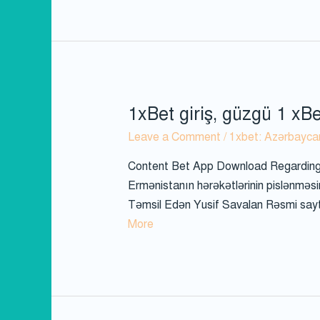
1xBet giriş, güzgü 1 x
Leave a Comment
/
1xbet: Azərbayca
Content Bet App Download Regarding A
Ermənistanın hərəkətlərinin pislənməsi
Təmsil Edən Yusif Savalan Rəsmi saytı
More