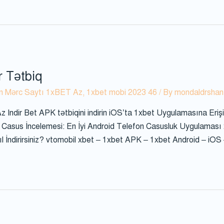
r Tətbiq
n Mərc Saytı 1xBET Az, 1xbet mobi 2023 46
/ By
mondaldrsha
 Indir Bet APK tətbiqini indirin iOS’ta 1xbet Uygulamasına Eri
d Casus İncelemesi: En İyi Android Telefon Casusluk Uygulamas
l İndirirsiniz? vtomobil xbet – 1xbet APK – 1xbet Android – iOS