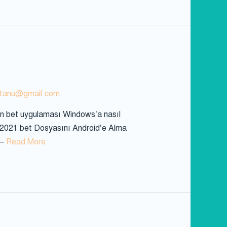
ntanu@gmail.com
şin bet uygulaması Windows’a nasıl
ı 2021 bet Dosyasını Android’e Alma
 –
Read More