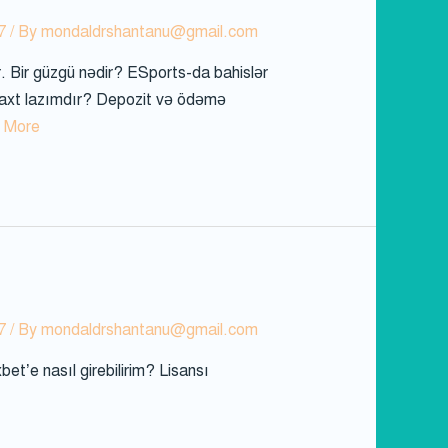
7
/ By
mondaldrshantanu@gmail.com
r. Bir güzgü nədir? ESports-da bahislər
 vaxt lazımdır? Depozit və ödəmə
 More
7
/ By
mondaldrshantanu@gmail.com
et’e nasıl girebilirim? Lisansı