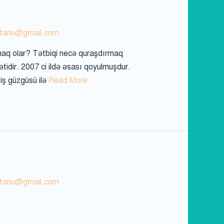
ntanu@gmail.com
maq olar? Tətbiqi necə quraşdırmaq
tidir. 2007 ci ildə əsası qoyulmuşdur.
iş güzgüsü ilə
Read More
ntanu@gmail.com