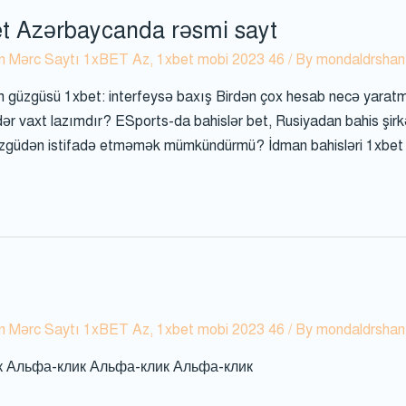
Bet Azərbaycanda rəsmi sayt
n Mərc Saytı 1xBET Az, 1xbet mobi 2023 46
/ By
mondaldrsha
ın güzgüsü 1xbet: interfeysə baxış Birdən çox hesab necə yarat
r vaxt lazımdır? ESports-da bahislər bet, Rusiyadan bahis şirkə
güzgüdən istifadə etməmək mümkündürmü? İdman bahisləri 1xbet 
n Mərc Saytı 1xBET Az, 1xbet mobi 2023 46
/ By
mondaldrsha
к Альфа-клик Альфа-клик Альфа-клик