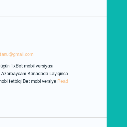
ntanu@gmail.com
üçün 1xBet mobil versiyası
biqi Azərbaycanı Kanadada Layiqincə
obi tətbiqi Bet mobi versiya
Read